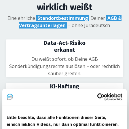
wirklich weißt
Eine ehrliche
Standortbestimmung
Deiner
AGB &
Vertragsunterlagen
– ohne Juradeutsch
Data-Act-Risiko
erkannt
Du weißt sofort, ob Deine AGB
Sonderkündigungsrechte auslösen – oder rechtlich
sauber greifen.
KI-Haftung
klar geregelt
Du erkennst, ob Du für KI-Fehler, Halluzinationen
oder Datennutzung haftest – oder nicht.
Bitte beachte, dass alle Funktionen dieser Seite,
Managed KI Services sauber abgebildet
einschließlich Videos, nur dann optimal funktionieren,