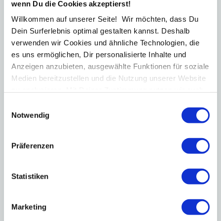
wenn Du die Cookies akzeptierst!
Du siehst, ob Deine Verträge neue KI-Services wirklich
abdecken oder gefährliche Lücken haben.
Willkommen auf unserer Seite! Wir möchten, dass Du
Dein Surferlebnis optimal gestalten kannst. Deshalb
Vertrieb rechtssicher
verwenden wir Cookies und ähnliche Technologien, die
aufgestellt
es uns ermöglichen, Dir personalisierte Inhalte und
Du weißt, was Dein Team verkaufen darf – und wo
Anzeigen anzubieten, ausgewählte Funktionen für soziale
rechtliche Risiken entstehen.
Medien bereitzustellen und die Nutzung unserer Website
zu analysieren. Mit Deiner Zustimmung nutzen wir auch
Konkreter Handlungsbedarf sichtbar
Standortdaten und Geräteeigenschaften für
Einwilligungsauswahl
personalisierte Anzeigen und Inhalte. Du kannst Deine
Notwendig
Du erkennst genau, welche Vertragsstellen Du jetzt
Einwilligung jederzeit widerrufen oder ablehnen. Weitere
nachschärfen solltest.
Informationen findest Du in
Präferenzen
unserer
Datenschutzerklärung
.
Klare rechtliche Standortbestimmung
Nach 15 Minuten weißt Du: rechtlich stabil aufgestellt
Statistiken
– oder akuter Handlungsbedarf.
Marketing
Kostenlose AGB- & KI-Checkliste