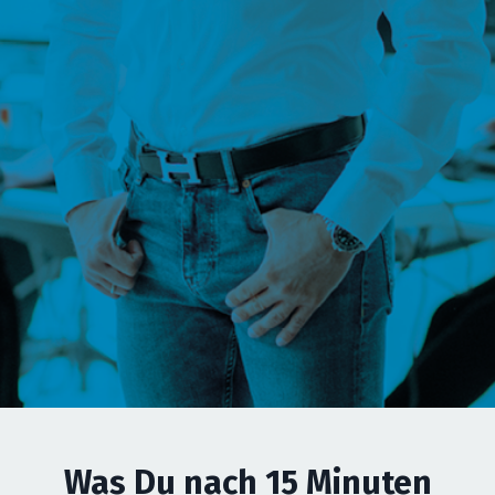
Die Checkliste zeigt Dir
konkrete
Haftungsfallen
, bevor Kunden, Anwälte oder
Behörden sie finden.
So schützt Du Dein IT-Unternehmen vor
Sonderkündigungen, Streitfällen und teuren
Schnell umsetzbar – ohne
Fehlern.
Kanzleimonate
In
15 Minuten
erhältst Du eine klare
Einschätzung Deiner Verträge.
Du weißt danach,
was sofort angepass
werden sollte
– und was bereits sauber
aufgestellt ist.
Was Du na
ch 15 Minuten