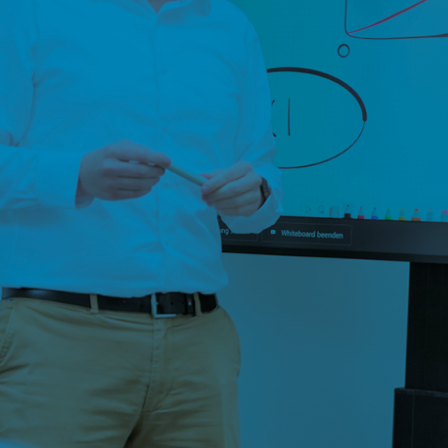
5 Tools, die Deinen Vertrieb skalieren
Du lernst, welche fünf KI-Tools Du kombinierst,
um mehr Kunden zu gewinnen.
Ein klarer Ablauf, keine Spielerei.
100 % Praxis,
Einfach umsetzbar – auch ohne Marketingteam.
0 % Theorie
Keine Theorie: Du bekommst echte Proze
heute schon in IT-Unternehmen laufen.
Mit konkreten Beispielen und klaren Vor
Damit Du direkt umsetzen kannst – statt
zu testen.