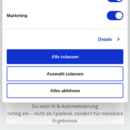
WhatsApp-Qualifizierung übernehmen für Dich –
automatisch und zuverlässig.
Marketing
Du brauchst keine Kaltakquise mehr
Interessenten kommen auf Dich zu, buchen Termine
und investieren – wie bei Andres-Miguel von
Details
der cloudcoop GmbH
Alle zulassen
Mehr Zeit für Strategie
Statt alles selbst zu machen, steuerst Du klare
Auswahl zulassen
Prozesse – und gewinnst die Freiheit zurück, am
Unternehmen zu arbeiten.
Alles ablehnen
Technik wird zum Wachstumshebel
Du setzt KI & Automatisierung
richtig ein – nicht als Spielerei, sondern für messbare
Ergebnisse.