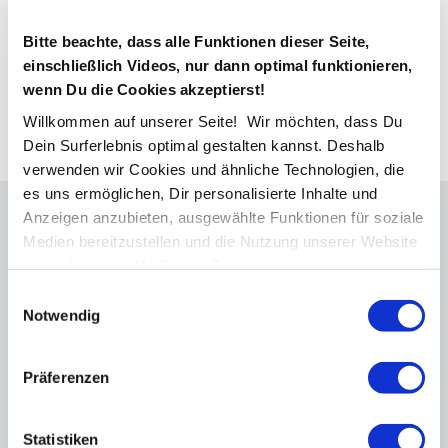
Bitte beachte, dass alle Funktionen dieser Seite,
einschließlich Videos, nur dann optimal funktionieren,
Andres-Miguel Sichel
wenn Du die Cookies akzeptierst!
cloudcoop GmbH
Willkommen auf unserer Seite! Wir möchten, dass Du
Dein Surferlebnis optimal gestalten kannst. Deshalb
verwenden wir Cookies und ähnliche Technologien, die
es uns ermöglichen, Dir personalisierte Inhalte und
Anzeigen anzubieten, ausgewählte Funktionen für soziale
Kundengewinnung wird planbar
Medien bereitzustellen und die Nutzung unserer Website
zu analysieren. Mit Deiner Zustimmung nutzen wir auch
Standortdaten und Geräteeigenschaften für
Klarheit über den Unternehmenswert
Einwilligungsauswahl
personalisierte Anzeigen und Inhalte. Du kannst Deine
Notwendig
Du weißt, wie Du mit nur einer Werbeanzeige
Einwilligung jederzeit widerrufen oder ablehnen. Weitere
qualifizierte Anfragen bekommst – und das dauerhaft.
Informationen findest Du in
Präferenzen
unserer
Datenschutzerklärung
.
Vertrieb läuft im Hintergrund
KI-Telefonbot &
Statistiken