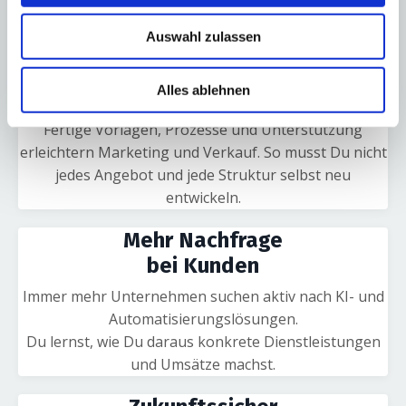
Automatisierungen sinnvoll einzusetzen.
Damit Prozesse einfacher, schneller und effizienter im
Auswahl zulassen
Alltag werden.
Alles ablehnen
Weniger Aufwand im Vertrieb
Fertige Vorlagen, Prozesse und Unterstützung
erleichtern Marketing und Verkauf. So musst Du nicht
jedes Angebot und jede Struktur selbst neu
entwickeln.
Mehr Nachfrage
bei Kunden
Immer mehr Unternehmen suchen aktiv nach KI- und
Automatisierungslösungen.
Du lernst, wie Du daraus konkrete Dienstleistungen
und Umsätze machst.