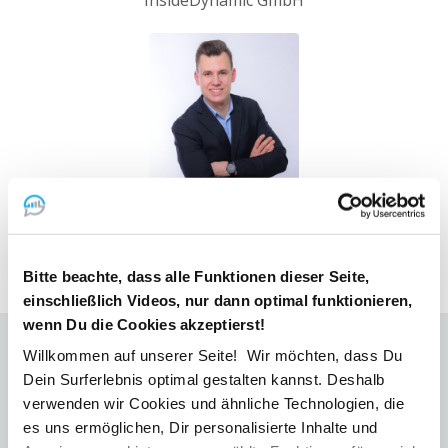
InsideDynamic GmbH
Daniel Krause
Datify GmbH
Bitte beachte, dass alle Funktionen dieser Seite,
einschließlich Videos, nur dann optimal funktionieren,
wenn Du die Cookies akzeptierst!
Willkommen auf unserer Seite! Wir möchten, dass Du
So verändert KI Dein IT-
Dein Surferlebnis optimal gestalten kannst. Deshalb
verwenden wir Cookies und ähnliche Technologien, die
Unternehmen im
es uns ermöglichen, Dir personalisierte Inhalte und