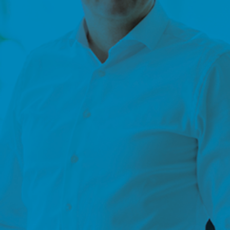
Positionierung als KI-Berater
Lerne, wie Du Dich als KI-
Automatisierungsberater klar im Markt
positionierst.
Damit Du neue Wunschkunden anziehst und
KI-Lösungen verkaufen
Dich vom Wettbewerb abhebst.
Verstehe, welche KI-Lösungen Kunden ak
wirklich kaufen und einsetzen.
Und wie Du daraus profitable Dienstleis
für Dein IT-Unternehmen machst.
Weniger Zeitverlust
Sieh, wie fertige Prozesse, Vorlagen und
Systeme Dir viel Zeit sparen können.