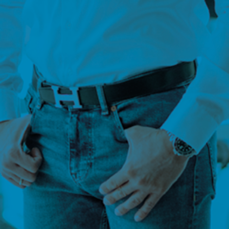
Damit Du KI-Leistungen schneller und ei
bei Kunden umsetzt.
Neue Kunden gewinnen
Erfahre, wie andere IT-Unternehmer mit
Leads und Kunden gewinnen.
Und warum sich die Nachfrage im IT-Mar
gerade massiv verändert.
Zukunftssicher wachsen
Verstehe, warum klassische IT-Services al
nicht mehr ausreichen.
Und wie Du Dein Unternehmen jetzt stra
richtig positionierst.