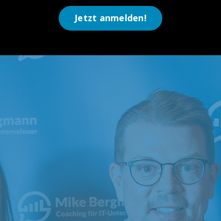
Jetzt anmelden!
 monatliche Vertragseinnahmen
e, wie Du mit praxiserprobten Managed
e Vertragsvorlagen und verkaufsstarken
rächsleitfäden schneller zu lukrativen,
erkehrenden Einnahmen kommst – und
jeden Monat planbare Umsätze sicherst.