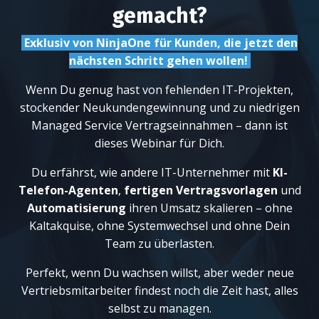
gemacht?
Exklusiv von NinjaOne für Kunden, die jetzt den
nächsten Schritt gehen wollen!
Wenn Du genug hast von fehlenden IT-Projekten,
stockender Neukundengewinnung und zu niedrigen
Managed Service Vertragseinnahmen – dann ist
dieses Webinar für Dich.
Du erfährst, wie andere IT-Unternehmer mit
KI-
Telefon-Agenten
,
fertigen Vertragsvorlagen
und
Automatisierung
ihren Umsatz skalieren – ohne
Kaltakquise, ohne Systemwechsel und ohne Dein
Team zu überlasten.
Perfekt, wenn Du wachsen willst, aber weder neue
Vertriebsmitarbeiter findest noch die Zeit hast, alles
selbst zu managen.