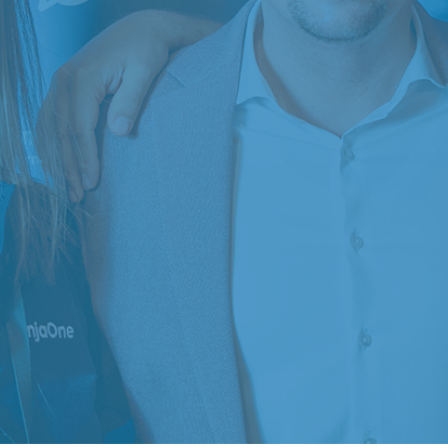
Planbarer Neukundenzufluss
Lerne, wie KI-Telefon-Agenten und
automatisiertes Online-Marketing Dir
kontinuierlich qualifizierte Kundenanfragen
bringen – während Dein Team sich ganz auf die
Betreuung bestehender Kunden konzentrieren
Massiv weniger Aufwand i
kann.
Tagesgeschäft
Sieh, wie Automatisierung Deine
Serviceprozesse verschlankt, Tickets sc
gelöst werden und Dein Unternehmen se
weniger Personal mehr leistet – ohne 
ständig operativ eingreifen musst