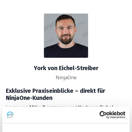
York von Eichel-Streiber
NinjaOne
Exklusive Praxiseinblicke – direkt für
NinjaOne-Kunden
Lerne von
Mike Bergmann
und
York von Eichel-
Streiber (NinjaOne)
sowie erfolgreichen IT-
Unternehmern, wie Du mit
KI
,
Automatisierung
und
den richtigen Managed Service Vorlagen den