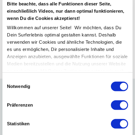
Bitte beachte, dass alle Funktionen dieser Seite,
Technikereinsatz drastisch reduzierst, Prozesse smart
einschließlich Videos, nur dann optimal funktionieren,
skalierst und Deine monatlichen Vertragseinnahmen
wenn Du die Cookies akzeptierst!
spürbar steigerst.
Willkommen auf unserer Seite! Wir möchten, dass Du
Dieses Webinar liefert Dir
keine Theorie
, sondern
Dein Surferlebnis optimal gestalten kannst. Deshalb
echte Erfolgsbeispiele aus der Praxis
– speziell für
verwenden wir Cookies und ähnliche Technologien, die
NinjaOne-Kunden, die den nächsten
es uns ermöglichen, Dir personalisierte Inhalte und
Wachstumsschritt gehen wollen.
Anzeigen anzubieten, ausgewählte Funktionen für soziale
Medien bereitzustellen und die Nutzung unserer Website
zu analysieren. Mit Deiner Zustimmung nutzen wir auch
Standortdaten und Geräteeigenschaften für
Einwilligungsauswahl
personalisierte Anzeigen und Inhalte. Du kannst Deine
Notwendig
Einwilligung jederzeit widerrufen oder ablehnen. Weitere
So verändert sich Dein IT-
Informationen findest Du in
Arbeitsalltag nach dem Webinar
Präferenzen
unserer
Datenschutzerklärung
.
Mehr Neukunden, weniger Aufwand
Statistiken
Jede Woche kommen neue Aufträge rein – ganz ohne