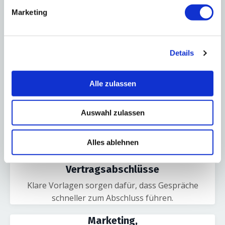
Kaltakquise oder zusätzlichen Vertriebsstress.
Marketing
Techniker ohne
Dauerstress
Details
Dein Team arbeitet fokussiert und muss nicht ständig
aus Projekten gerissen werden.
Alle zulassen
Planbare
Vertragseinnahmen
Auswahl zulassen
Deine Managed Service Verträge sorgen für stabile,
wachsende Umsätze – jeden Monat aufs Neue.
Alles ablehnen
Schnellere
Vertragsabschlüsse
Klare Vorlagen sorgen dafür, dass Gespräche
schneller zum Abschluss führen.
Marketing,