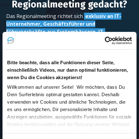
Regionalmeeting gedacht?
Das Regionalmeeting richtet sich
exklusiv an IT-
Unternehmer, Geschäftsführer und
Führungskräfte aus Systemhäusern, IT-
Dienstleistern und Softwareunternehmen
,
die
Kunden der Mike Bergmann Akademie sind und
... ihr Unternehmen
strategisch weiterentwickeln
Bitte beachte, dass alle Funktionen dieser Seite,
wollen – weg vom reinen Projektgeschäft hin zu
einschließlich Videos, nur dann optimal funktionieren,
wiederkehrenden Einnahmen,
wenn Du die Cookies akzeptierst!
Willkommen auf unserer Seite! Wir möchten, dass Du
... sich für Themen wie
Automatisierung, Managed
Dein Surferlebnis optimal gestalten kannst. Deshalb
Services und KI-Integration
interessieren,
verwenden wir Cookies und ähnliche Technologien, die
... bereit sind,
Erfahrungen offen zu teilen
und
es uns ermöglichen, Dir personalisierte Inhalte und
voneinander zu lernen,
Anzeigen anzubieten, ausgewählte Funktionen für soziale
Medien bereitzustellen und die Nutzung unserer Website
... den persönlichen
Austausch auf Augenhöhe
zu analysieren. Mit Deiner Zustimmung nutzen wir auch
schätzen – in einer Runde von Gleichgesinnten, die