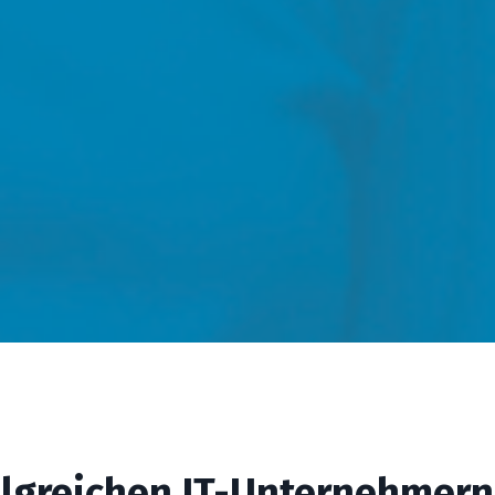
IT-Services einfach skalierbar
machen
Du erfährst, wie Du Monitoring und
Patch Management strukturiert
automatisierst – ohne Tool-Chaos oder
Systemwechsel. So wächst Dein
Servicegeschäft stabil, ohne dass Dir
alles über den Kopf wächst.
olgreichen IT-Unternehmern