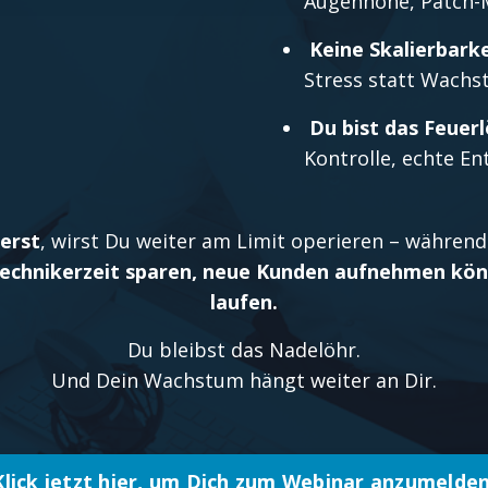
Augenhöhe, Patch-
Keine Skalierbarke
Stress statt Wachs
Du bist das Feuer
Kontrolle, echte Ent
erst
, wirst Du weiter am Limit operieren – währen
echnikerzeit sparen, neue Kunden aufnehmen könne
laufen.
Du bleibst das Nadelöhr.
Und Dein Wachstum hängt weiter an Dir.
Klick jetzt hier, um Dich zum Webinar anzumelden