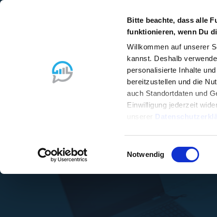
Bitte beachte, dass alle F
funktionieren, wenn Du di
Wie
smarte IT-Unterne
Willkommen auf unserer Se
und ihre
Managed Se
kannst. Deshalb verwenden
personalisierte Inhalte un
bereitzustellen und die N
Webinaraufzeichnung –Erfahre Schritt für Schr
auch Standortdaten und Ge
und endlich wieder Luft fürs W
Einwilligung jederzeit wid
unserer
Datenschutzerkl
Einwilligungsauswahl
Notwendig