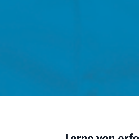
lernst, wie Du durch gezielte
omatisierung bis zu 40 %
hnikerzeit einsparst – ganz ohne
ätzliches Personal. Damit entlastest
Dein Team sofort und schaffst
der Raum für neue Aufträge.
Lerne von erf