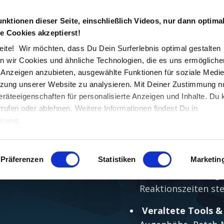
unktionen dieser Seite, einschließlich Videos, nur dann optima
e Cookies akzeptierst!
hmer
mit
Automatisierung
ih
ite! Wir möchten, dass Du Dein Surferlebnis optimal gestalten
rvices skalierbar
machen, 
 wir Cookies und ähnliche Technologien, die es uns ermöglichen
d Anzeigen anzubieten, ausgewählte Funktionen für soziale Medi
utzung unserer Website zu analysieren. Mit Deiner Zustimmung n
itt, wie Du mit smarten Prozessen Deine IT-Service
räteeigenschaften für personalisierte Anzeigen und Inhalte. Du
esentliche bekommst –
ganz ohne Systemwechsel, te
errufen oder ablehnen. Weitere Informationen findest Du in
ärung
.
Als IT-Unternehme
Herausforderungen
Präferenzen
Statistiken
Marketin
Techniker ständig
Reaktionszeiten st
Veraltete Tools &