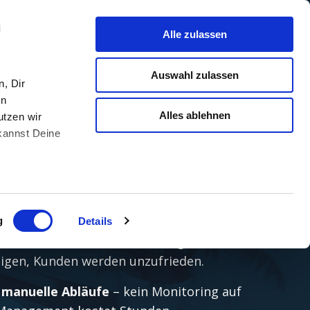
l
Alle zulassen
re
Techniker
entlasten –
Auswahl zulassen
ohne neues Personal
, Dir
en
Alles ablehnen
utzen wir
s automatisierst, Technikerzeit zurückgewinnst
 kannst Deine
ure Tools oder neues Personal.
r kämpfst Du mit diesen
:
g
Details
 am Limit
– Tickets bleiben liegen,
eigen, Kunden werden unzufrieden.
 manuelle Abläufe
– kein Monitoring auf