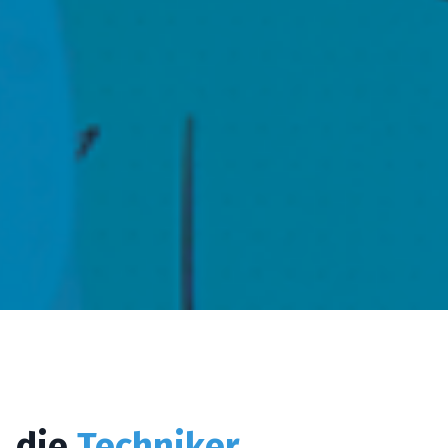
Du bekommst erprobte Einblicke
erfolgreicher IT-Unternehmer, die i
Services bereits automatisiert habe
Kein Fachchinesisch – nur echte
Strategien, die Du direkt in Deinem
Alltag anwenden kannst.
, die
Techniker