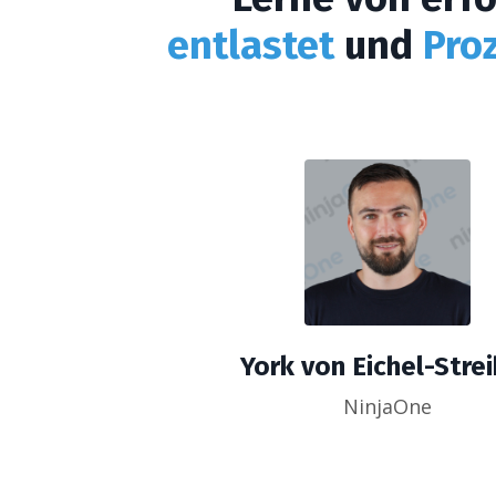
entlastet
und
Proz
York von Eichel-Stre
NinjaOne