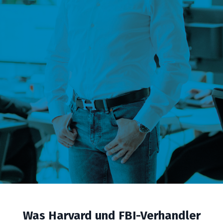
Mehr Marge statt Rabatte
Du positionierst Deinen Mehrwert klar und
verhinderst, dass Leistungsumfang wächst,
Mehr Durchsetzung bei Proj
während Dein Preis stehen bleibt.
& Managed Services
Du setzt Grenzen sauber, definierst
Inklusivleistungen klar – und behältst di
Führung bei Zusatzwünschen.
Was Harvard und FBI-Verhandler