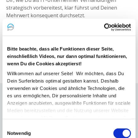
strategisch vorbereitest, klar führst und Deinen
Mehrwert konsequent durchsetzt.
Du erfährst, wie Du Preis- und Leistungsdiskussionen
souverän steuerst, Grenzen sauber setzt und in
Projekten, Managed Services und KI-Vorhaben
Bitte beachte, dass alle Funktionen dieser Seite,
verhandlungssicher auftrittst – ohne Dich in
einschließlich Videos, nur dann optimal funktionieren,
Rabattschlachten zu verlieren.
wenn Du die Cookies akzeptierst!
Willkommen auf unserer Seite! Wir möchten, dass Du
Dein Surferlebnis optimal gestalten kannst. Deshalb
verwenden wir Cookies und ähnliche Technologien, die
es uns ermöglichen, Dir personalisierte Inhalte und
So verändert sich Dein
Anzeigen anzubieten, ausgewählte Funktionen für soziale
Verhandlungsalltag als IT-
Medien bereitzustellen und die Nutzung unserer Website
zu analysieren. Mit Deiner Zustimmung nutzen wir auch
Unternehmer
Standortdaten und Geräteeigenschaften für
Einwilligungsauswahl
personalisierte Anzeigen und Inhalte. Du kannst Deine
Notwendig
Klare Preisführung