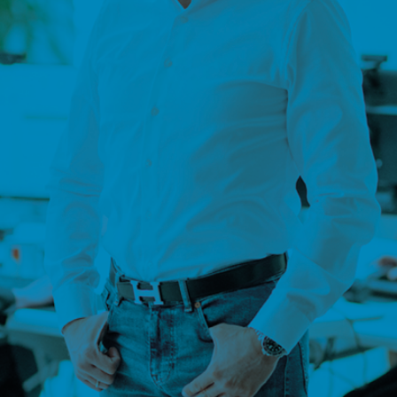
Stabile Prozesse und Strukturen
Etabliere klare und effiziente Abläufe, die ohne
ständige Kontrolle funktionieren und die
Nachhaltiges Wachstum
Produktivität Deines Unternehmens steigern.
Schaffe Voraussetzungen für nachhaltig
Wachstum, indem Du gute Führungskräf
entwickelst, die Dein Unternehmen skali
machen.
Praxisorientierte Unterstützung
Erhalte praktische Anleitungen, Vorlage
wöchentlichen Support, um Deine
Führungskräfte auszuwählen, zu förder