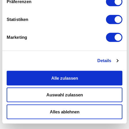
Präferenzen
unserer
Datenschutzerklärung
.
So funktioniert Delegation von
Verantwortung richtig
Schaffung eines Umfelds, das Fehler als
Lernchancen sieht
Statistiken
Unterstützung bei der Umsetzung eigener
Lösungen
Marketing
Details
Strategische Entlastung im
Tagesgeschäft
Alle zulassen
Aufbau einer zweiten Führungsebene
Nutzung regelmäßiger Meetings zur
Abstimmung und Planung
Auswahl zulassen
Fokus auf langfristige Ziele und
Wachstumsstrategien
Alles ablehnen