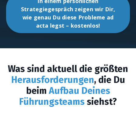
In einem persönlichen
Strategiegespräch zeigen wir Dir,
wie genau Du diese Probleme ad
acta legst – kostenlos!
Was sind aktuell die größten
Herausforderungen
, die Du
beim
Aufbau Deines
Führungsteams
siehst?