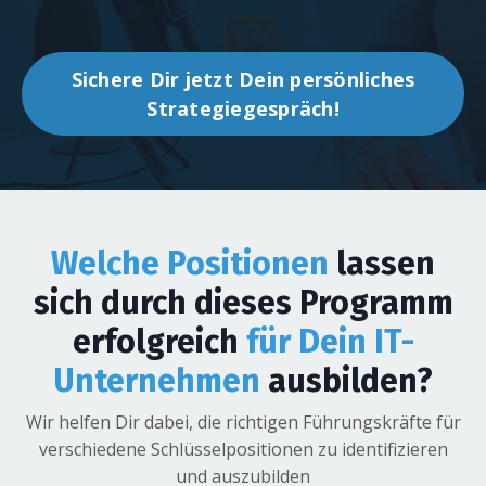
Führungsteam hast oder gerade dabei bist, eines
aufzubauen – unser Coaching bietet Dir und Deinem
Team die Werkzeuge und das Wissen, das Ihr
Sichere Dir jetzt Dein persönliches
benötigt, um erfolgreich zu sein.
Strategiegespräch!
Welche
Positionen
lassen
sich durch dieses Programm
erfolgreich
für Dein IT-
Unternehmen
ausbilden?
Wir helfen Dir dabei, die richtigen Führungskräfte für
verschiedene Schlüsselpositionen zu identifizieren
und auszubilden