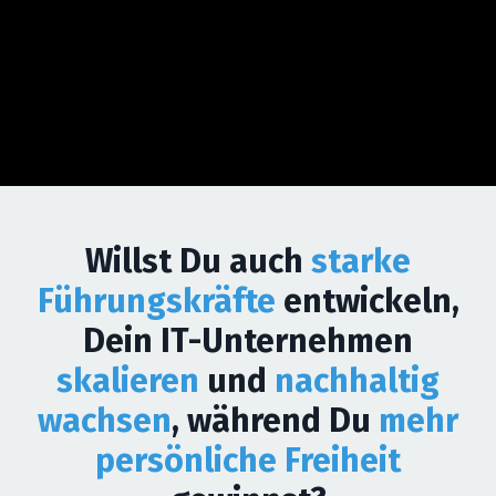
Willst Du auch
starke
Führungskräfte
entwickeln,
Dein IT-Unternehmen
skalieren
und
nachhaltig
wachsen
, während Du
mehr
persönliche Freiheit