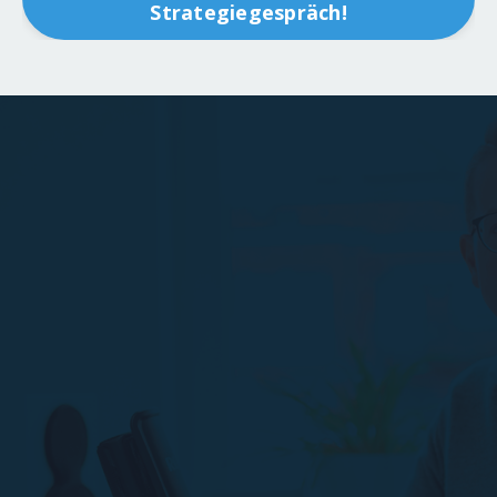
Strategiegespräch!
Führungskräfte
Programm
Unser Führungskräfte-Coaching ist für IT-
Unternehmer und ihre Führungskräfte konzipiert, die
ihr Unternehmen auf das nächste Level bringen
möchten. Egal, ob Du bereits ein erfahrenes