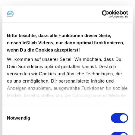
Schaffung von Transparenz und Effizienz
durch Organisation
Bitte beachte, dass alle Funktionen dieser Seite,
einschließlich Videos, nur dann optimal funktionieren,
wenn Du die Cookies akzeptierst!
Implementierung effektiver Prozesse
Willkommen auf unserer Seite! Wir möchten, dass Du
Entwicklung und Dokumentation
standardisierter Abläufe
Dein Surferlebnis optimal gestalten kannst. Deshalb
Kontinuierliche Prozessoptimierung
verwenden wir Cookies und ähnliche Technologien, die
Sicherstellung, dass alle Mitarbeiter die
Prozesse verstehen und befolgen
es uns ermöglichen, Dir personalisierte Inhalte und
Anzeigen anzubieten, ausgewählte Funktionen für soziale
Medien bereitzustellen und die Nutzung unserer Website
zu analysieren. Mit Deiner Zustimmung nutzen wir auch
Standortdaten und Geräteeigenschaften für
Einwilligungsauswahl
personalisierte Anzeigen und Inhalte. Du kannst Deine
Notwendig
Einwilligung jederzeit widerrufen oder ablehnen. Weitere
Förderung der Mitarbeiter-
Informationen findest Du in
Selbstständigkeit