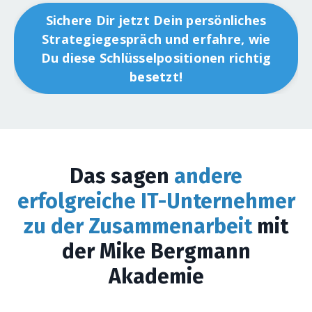
Sichere Dir jetzt Dein persönliches
Strategiegespräch und erfahre, wie
Du diese Schlüsselpositionen richtig
besetzt!
Das sagen
andere
erfolgreiche IT-Unternehmer
zu der Zusammenarbeit
mit
der Mike Bergmann
Akademie