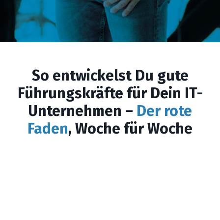
erfolgreich zu führen.
So entwickelst Du gute
Führungskräfte für Dein IT-
Unternehmen –
Der rote
Faden
, Woche für Woche
Identifikation und Auswahl geeigneter
Führungskräfte
Methoden zur Auswahl der besten Talente
Kriterien zur Identifikation von
Führungspotenzial